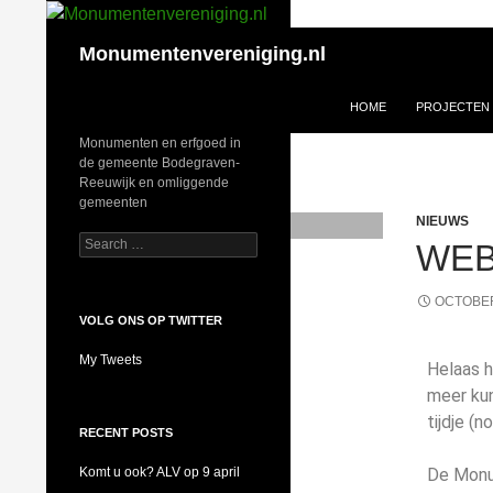
Monumentenvereniging.nl
HOME
PROJECTEN
Monumenten en erfgoed in
de gemeente Bodegraven-
Reeuwijk en omliggende
gemeenten
NIEUWS
WEB
OCTOBER
VOLG ONS OP TWITTER
My Tweets
Helaas h
meer ku
tijdje (n
RECENT POSTS
Komt u ook? ALV op 9 april
De Monum