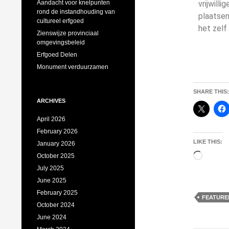
Aandacht voor knelpunten
vrijwill
rond de instandhouding van
plaatsen
cultureel erfgoed
het zelf
Zienswijze provinciaal
omgevingsbeleid
Erfgoed Delen
Monument verduurzamen
SHARE THIS:
ARCHIVES
April 2026
February 2026
LIKE THIS:
January 2026
October 2025
July 2025
June 2025
February 2025
FEATURE
October 2024
June 2024