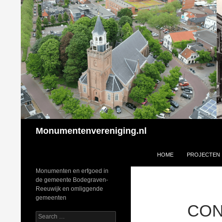
Search
Monumentenvereniging.nl
SKIP TO CONTENT
HOME
PROJECTEN
Monumenten en erfgoed in
de gemeente Bodegraven-
Reeuwijk en omliggende
gemeenten
CON
Search