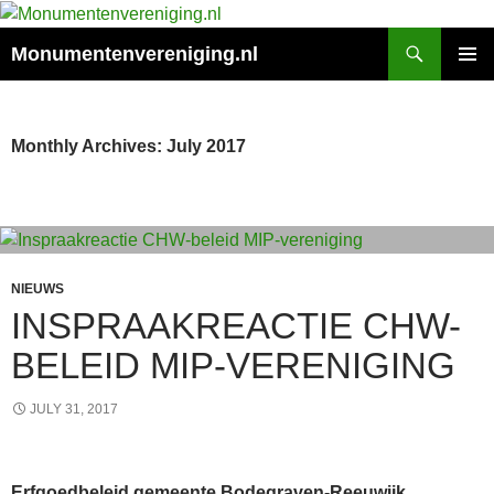
Search
Monumentenvereniging.nl
SKIP
PRIMAR
TO
MENU
CONTENT
Monthly Archives: July 2017
NIEUWS
INSPRAAKREACTIE CHW-
BELEID MIP-VERENIGING
JULY 31, 2017
Erfgoedbeleid gemeente Bodegraven-Reeuwijk