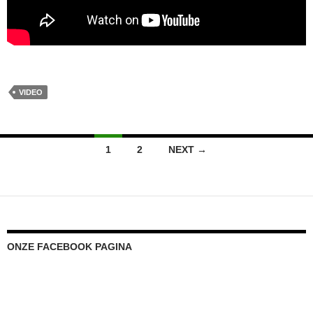
VIDEO
Posts
1
2
NEXT →
navigation
ONZE FACEBOOK PAGINA