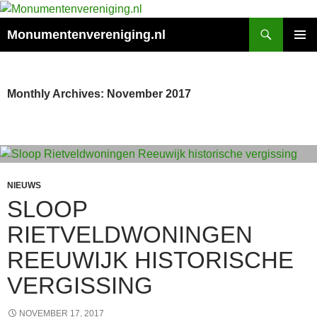
Search
Monumentenvereniging.nl
SKIP
PRIMAR
TO
MENU
CONTENT
Monthly Archives: November 2017
NIEUWS
SLOOP
RIETVELDWONINGEN
REEUWIJK HISTORISCHE
VERGISSING
NOVEMBER 17, 2017