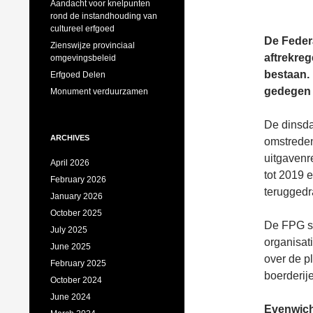
Aandacht voor knelpunten
rond de instandhouding van
cultureel erfgoed
De Federa
Zienswijze provinciaal
aftrekreg
omgevingsbeleid
bestaan. 
Erfgoed Delen
gedegen 
Monument verduurzamen
De dinsda
ARCHIVES
omstreden
uitgavenr
April 2026
tot 2019 
February 2026
teruggedr
January 2026
October 2025
De FPG sp
July 2025
organisat
June 2025
over de p
February 2025
boerderij
October 2024
June 2024
Evenwich