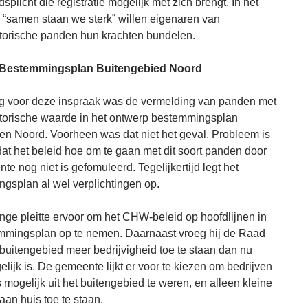
plicht die registratie mogelijk met zich brengt. In het
 “samen staan we sterk” willen eigenaren van
storische panden hun krachten bundelen.
Bestemmingsplan Buitengebied Noord
g voor deze inspraak was de vermelding van panden met
storische waarde in het ontwerp bestemmingsplan
n Noord. Voorheen was dat niet het geval. Probleem is
at het beleid hoe om te gaan met dit soort panden door
e nog niet is gefomuleerd. Tegelijkertijd legt het
gsplan al wel verplichtingen op.
nge pleitte ervoor om het CHW-beleid op hoofdlijnen in
mmingsplan op te nemen. Daarnaast vroeg hij de Raad
 buitengebied meer bedrijvigheid toe te staan dan nu
lijk is. De gemeente lijkt er voor te kiezen om bedrijven
 mogelijk uit het buitengebied te weren, en alleen kleine
 aan huis toe te staan.