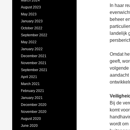
March 2024
In haar r
August 2023
evenwicht
May 2023
beheer en
January 2023
particulie
October 2022
landelijk
September 2022
persberich
May 2022
January 2022
Omdat het
December 2021
geeft, wo
November 2021
volgende 
September 2021
aandacht 
April 2021
ontwikkel
March 2021
February 2021
Veilighei
January 2021
Bij de ve
December 2020
komt voor
November 2020
handhavin
August 2020
wordt om e
June 2020