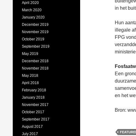
buitengew
April 2020
in het bui
March 2020
January 2020
Hun aantal
December 2019
illegale 
November 2019
FPG vond 
October 2019
verzandde
September 2019
ministerie
May 2019
December 2018
Fosfaatw
November 2018
Een gron
May 2018
duurzame 
April 2018
samenvoe
February 2018
en het we
January 2018
November 2017
Bron: ww
October 2017
September 2017
August 2017
FEATURE
July 2017