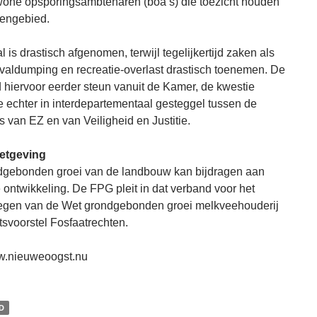
one opsporingsambtenaren (boa’s) die toezicht houden
tengebied.
 is drastisch afgenomen, terwijl tegelijkertijd zaken als
afvaldumping en recreatie-overlast drastisch toenemen. De
hiervoor eerder steun vanuit de Kamer, de kwestie
 echter in interdepartementaal gesteggel tussen de
s van EZ en van Veiligheid en Justitie.
etgeving
dgebonden groei van de landbouw kan bijdragen aan
ontwikkeling. De FPG pleit in dat verband voor het
gen van de Wet grondgebonden groei melkveehouderij
tsvoorstel Fosfaatrechten.
w.nieuweoogst.nu
D