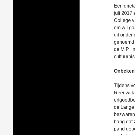
Een driet
juli 2017
College 
om wil ga
dit onder
genoemd n
de MIP in
cultuurhis
Onbeken
Tijdens v
Reeuwijk 
erfgoedbe
de Lange 
bezwaren 
bang dat 
pand gebe