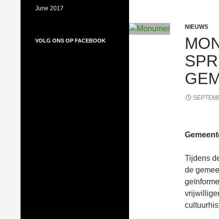
June 2017
NIEUWS
MON
VOLG ONS OP FACEBOOK
SPR
Volg ons op Facebook
GEM
SEPTEMB
Gemeente
Tijdens d
de gemee
geïnforme
vrijwilli
cultuurhi