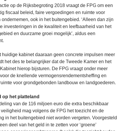
eactie op de Rijksbegroting 2018 vraagt de FPG om een
ig fiscaal beleid, faire vergoedingen en ruimte voor
 ondernemen, ook in het buitengebied. ‘Alleen dan zijn
re investeringen in de kwaliteit en leefbaarheid van het
 gebied en duurzame groei mogelijk’, aldus een
t.
 huidige kabinet daaraan geen concrete impulsen meer
rdt het des te belangrijker dat de Tweede Kamer en het
Kabinet hierop bijsturen. De FPG vraagt onder meer
voor de knellende vermogensrendementsheffing en
ruimte voor grondgebonden landbouw en landgoederen.
d op het platteland
rdeling van de 116 miljoen euro die extra beschikbaar
 veiligheid mag volgens de FPG het toezicht en de
g in het buitengebied niet worden vergeten. Voorgesteld
en deel van het geld in te zetten voor ‘groene’