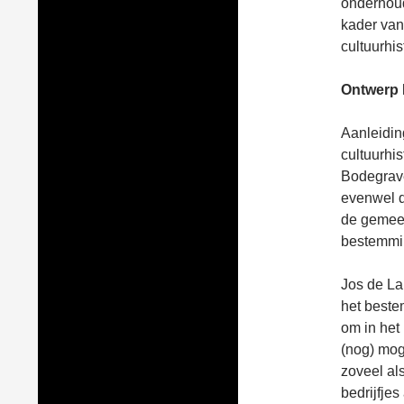
onderhouds
kader van
cultuurhi
Ontwerp 
Aanleidin
cultuurhi
Bodegrave
evenwel d
de gemeent
bestemmin
Jos de La
het beste
om in het
(nog) moge
zoveel als
bedrijfjes