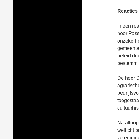
Reacties
In een re
heer Pass
onzekerhe
gemeente 
beleid do
bestemmin
De heer D
agrarisch
bedrijfsv
toegestaa
cultuurhi
Na afloop
wellicht 
verenigin