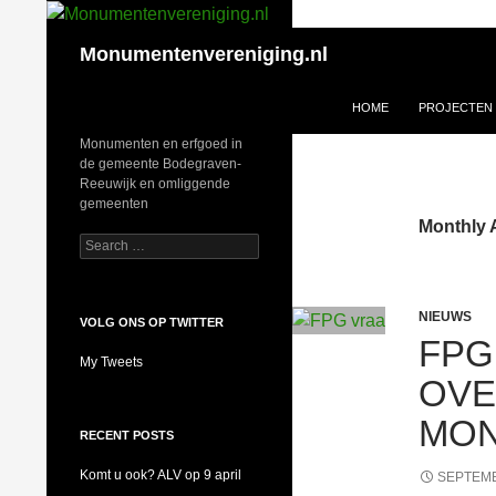
Search
Monumentenvereniging.nl
SKIP TO CONTENT
HOME
PROJECTEN
Monumenten en erfgoed in
de gemeente Bodegraven-
Reeuwijk en omliggende
gemeenten
Monthly 
Search
for:
NIEUWS
VOLG ONS OP TWITTER
FPG
My Tweets
OV
MON
RECENT POSTS
Komt u ook? ALV op 9 april
SEPTEMB