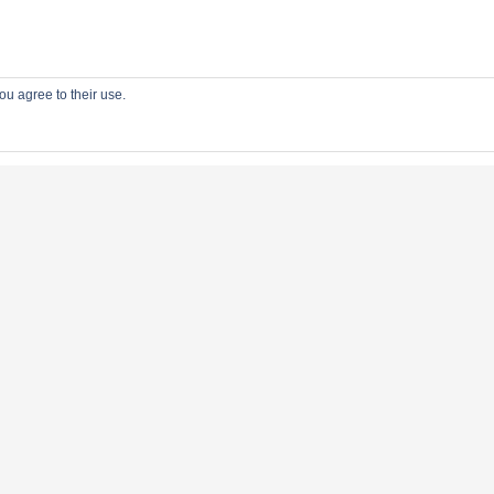
ou agree to their use.
Buitengewoon Bodegraven-Reeuwi