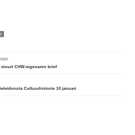
D
POST
ation
stuurt CHW-eigenaren brief
eleidsnota Cultuurhistorie 10 januari