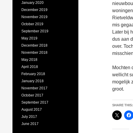
January 2020
nieuwbouw
December 2019
woningen 
November 2019
Rietveldwo
October 2019
mis gegaa
September 2019
Later bij
May 2019
dus aan d
December 2018
over. Toc
November 2018
misschien
May 2018
April 2018
Mochten d
February 2018
wellicht s
January 2018
mogelijk 
November 2017
groot.
October 2017
September 2017
SHARE THIS:
August 2017
July 2017
June 2017