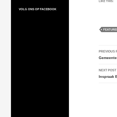
LIKE THIS:
VOLG ONS OP FACEBOOK
Volg ons op Facebook
FEATURE
Post
PREVIOUS 
navig
Gemeente 
NEXT POST
Inspraak B