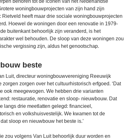
erpen behoren tot de iconen van het Nederlandse
Grotere woningbouwprojecten van zijn hand zijn
 Rietveld heeft maar drie sociale woningbouwprojecten
erd. Hoewel de woningen door een renovatie in 1979-
e buitenkant behoorlijk zijn veranderd, is het
arakter wel behouden. De sloop van deze woningen zou
rische vergissing zijn, aldus het genootschap.
bouw beste
an Luit, directeur woningbouwvereniging Reeuwijk
e zorgen zorgen over het cultuurhistorisch erfgoed. ‘Dat
e ook meegewogen. We hebben drie varianten
end: restauratie, renovatie en sloop- nieuwbouw. Dat
 langs drie meetlatten gelegd: financieel,
storisch en volkshuisvestelijk. We kwamen tot de
 dat sloop en nieuwbouw het beste is.’
ie zou volgens Van Luit behoorlijk duur worden en