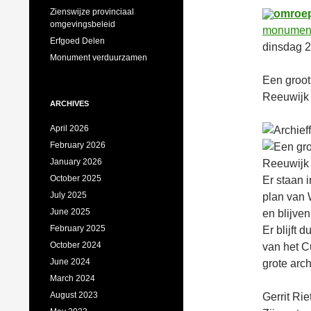
Zienswijze provinciaal
omroep
omgevingsbeleid
monumenta
Erfgoed Delen
dinsdag 
Monument verduurzamen
Een groot
Reeuwijk 
ARCHIVES
April 2026
February 2026
January 2026
October 2025
Er staan 
July 2025
plan van
June 2025
en blijve
February 2025
Er blijft
October 2024
van het C
June 2024
grote arch
March 2024
August 2023
Gerrit Ri