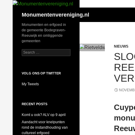
Search
Monumentenvereniging.nl
Monumenten en erfgoed in
de gemeente Bodegraven-
Reeuwijk en omliggende
gemeenten
NIEUWS
Search
SLO
for:
REE
VOLG ONS OP TWITTER
VER
My Tweets
NOVEMBE
RECENT POSTS
Cuype
Komt u ook? ALV op 9 april
monu
Aandacht voor knelpunten
Reeuw
rond de instandhouding van
cultureel erfgoed