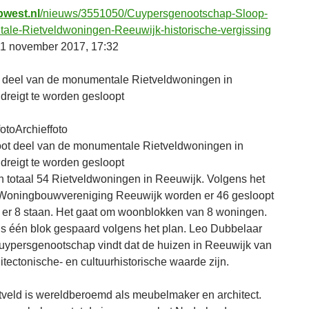
west.nl
/nieuws/3551050/Cuypersgenootschap-Sloop-
le-Rietveldwoningen-Reeuwijk-historische-vergissing
21 november 2017, 17:32
 deel van de monumentale Rietveldwoningen in
dreigt te worden gesloopt
Archieffoto
in totaal 54 Rietveldwoningen in Reeuwijk. Volgens het
 Woningbouwvereniging Reeuwijk worden er 46 gesloopt
n er 8 staan. Het gaat om woonblokken van 8 woningen.
 dus één blok gespaard volgens het plan. Leo Dubbelaar
uypersgenootschap vindt dat de huizen in Reeuwijk van
itectonische- en cultuurhistorische waarde zijn.
etveld is wereldberoemd als meubelmaker en architect.