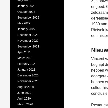
May 2023
Zijn ontw
January 2023
erfgoed. 
October 2022
zeldzaam:
September 2022
gerealise
May 2022
1980 aan d
January 2022
Rietveldk
December 2021
een histo
November 2021
September 2021
Nieuw
April 2021
March 2021
Vincent v
February 2021
begrijpt d
January 2021
hebben w
December 2020
doorgerek
November 2020
hebben we
August 2020
cultuurhi
June 2020
conclusie
April 2020
March 2020
Restaurat