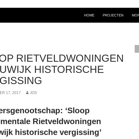
SKIP TO CONTENT
HOME
PROJECTEN
MO
OP RIETVELDWONINGEN
UWIJK HISTORISCHE
GISSING
R 17, 2017
JOS
rsgenootschap: ‘Sloop
mentale Rietveldwoningen
ijk historische vergissing’