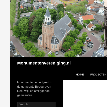
Search
Monumentenvereniging.nl
SKIP TO CONTENT
HOME
PROJECTEN
Monumenten en erfgoed in
de gemeente Bodegraven-
Reeuwijk en omliggende
gemeenten
Search