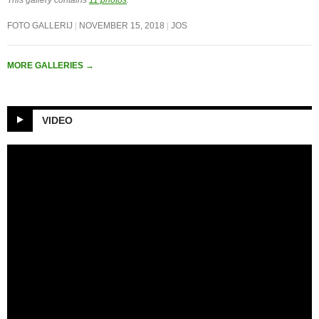
This gallery contains
11 photos
.
FOTO GALLERIJ
NOVEMBER 15, 2018
JOS
MORE GALLERIES
→
VIDEO