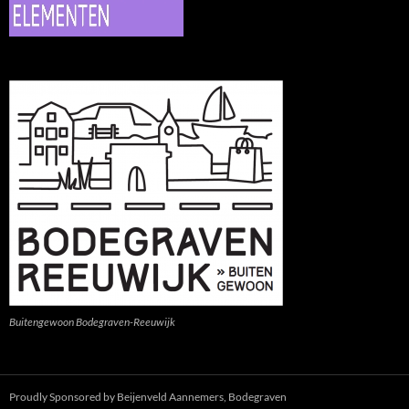
Buitengewoon Bodegraven-Reeuwijk
Proudly Sponsored by Beijenveld Aannemers, Bodegraven