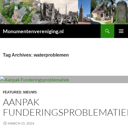
Search
Monumentenvereniging.nl
SKIP
PRIMAR
TO
MENU
CONTENT
Tag Archives: waterproblemen
FEATURED
,
NIEUWS
AANPAK
FUNDERINGSPROBLEMATIE
MARCH 15, 2024